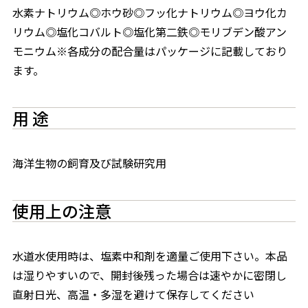
水素ナトリウム◎ホウ砂◎フッ化ナトリウム◎ヨウ化カ
リウム◎塩化コバルト◎塩化第二鉄◎モリブデン酸アン
モニウム※各成分の配合量はパッケージに記載しており
ます。
用 途
海洋生物の飼育及び試験研究用
使用上の注意
水道水使用時は、塩素中和剤を適量ご使用下さい。本品
は湿りやすいので、開封後残った場合は速やかに密閉し
直射日光、高温・多湿を避けて保存してください