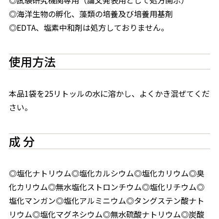
◎海洋生物の孵化、藻類の培養及び培養用基剤
◎EDTA、塩素中和剤は処方しておりません。
使用方法
本品1袋を25リトッルの水に溶かし、よくかき混ぜてくだ
さい。
成 分
◎塩化ナトリウム◎塩化カルシウム◎塩化カリウム◎臭
化カリウム◎無水塩化ストロンチウム◎塩化リチウム◎
塩化マンガン◎塩化アルミニウム◎タングステン酸ナト
リウム◎塩化マグネシウム◎無水硫酸ナトリウム◎炭酸