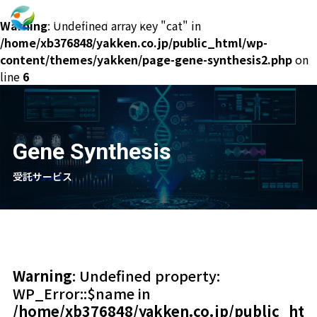
Warning
: Undefined array key "cat" in
/home/xb376848/yakken.co.jp/public_html/wp-
content/themes/yakken/page-gene-synthesis2.php
on
line
6
Gene Synthesis
受託サービス
Warning
: Undefined property:
WP_Error::$name in
/home/xb376848/yakken.co.jp/public_ht