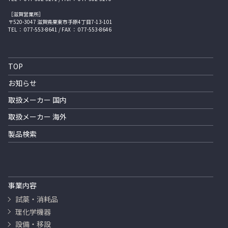
［滋賀営業所］
〒520-3047 滋賀県栗東市手原4丁目7-13-101
TEL ： 077-553-8641 / FAX ： 077-553-8646
TOP
お知らせ
取扱メーカー 国内
取扱メーカー 海外
製品検索
事業内容
試薬・消耗品
理化学機器
設備・移設