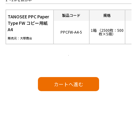
製品コード
規格
参
TANOSEE PPC Paper
Type FW コピー用紙
A4
1箱 （2500枚：500
PPCFW-A4-5
1
枚×5冊）
販売元：大塚商会
カートへ進む