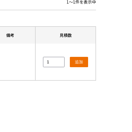
1〜1件を表示中
備考
見積数
追加