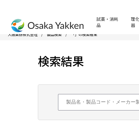
試薬・消耗
理
品
器
大阪薬研株式会社
製品検索
「」の検索結果
検索結果