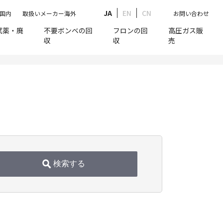
JA
EN
CN
国内
取扱いメーカー海外
お問い合わせ
試薬・廃
不要ボンベの回
フロンの回
高圧ガス販
収
収
売
検索する