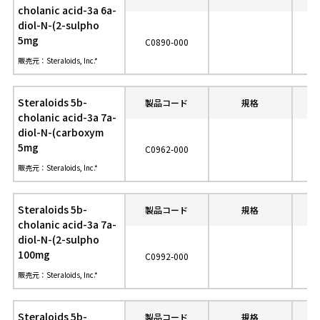
cholanic acid-3a 6a-
diol-N-(2-sulpho
5mg
C0890-000
販売元：Steraloids, Inc.*
Steraloids 5b-
製品コード
規格
参
cholanic acid-3a 7a-
diol-N-(carboxym
5mg
C0962-000
販売元：Steraloids, Inc.*
Steraloids 5b-
製品コード
規格
参
cholanic acid-3a 7a-
diol-N-(2-sulpho
100mg
C0992-000
販売元：Steraloids, Inc.*
Steraloids 5b-
製品コード
規格
参