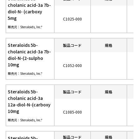
cholanic acid-3a 7b-
diol-N- (carboxy
5mg
C1025-000
販売元：Steraloids, Inc.*
Steraloids 5b-
製品コード
規格
参
cholanic acid-3a 7b-
diol-N-(2-sulpho
10mg
C1052-000
販売元：Steraloids, Inc.*
Steraloids 5b-
製品コード
規格
参
cholanic acid-3a
12a-diol-N-(carboxy
10mg
C1085-000
販売元：Steraloids, Inc.*
製品コード
規格
参
Steraloids 5b-