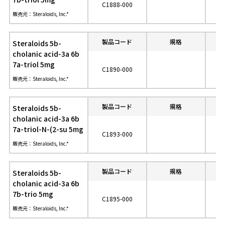
C1888-000
販売元：Steraloids, Inc.*
製品コード
規格
参
Steraloids 5b-
cholanic acid-3a 6b
7a-triol 5mg
C1890-000
販売元：Steraloids, Inc.*
製品コード
規格
参
Steraloids 5b-
cholanic acid-3a 6b
7a-triol-N-(2-su 5mg
C1893-000
販売元：Steraloids, Inc.*
製品コード
規格
参
Steraloids 5b-
cholanic acid-3a 6b
7b-trio 5mg
C1895-000
販売元：Steraloids, Inc.*