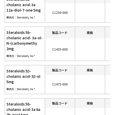
cholanic acid-3a
12a-diol-7-one 5mg
C1250-000
販売元：Steraloids, Inc.*
Steraloids 5b-
製品コード
規格
参
cholanic acid- 3a-ol-
N-(carboxymethy
2mg
C1435-000
販売元：Steraloids, Inc.*
製品コード
規格
参
Steraloids 5β-
cholanic acid-3β-ol
5mg
C1475-000
販売元：Steraloids, Inc.*
製品コード
規格
参
Steraloids 5b-
cholanic acid-3a 6a
7b-triol 5mg