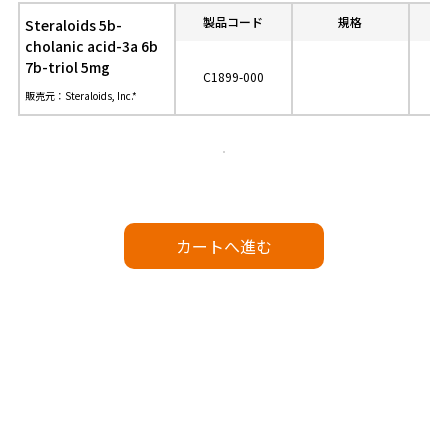
製品コード
規格
参
Steraloids 5b-
cholanic acid-3a 6b
7b-triol 5mg
C1899-000
販売元：Steraloids, Inc.*
カートへ進む