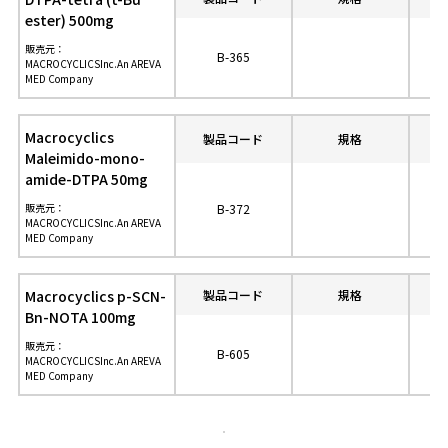
ester) 500mg
販売元：
B-365
MACROCYCLICSInc.An AREVA
MED Company
Macrocyclics
製品コード
規格
参
Maleimido-mono-
amide-DTPA 50mg
販売元：
B-372
MACROCYCLICSInc.An AREVA
MED Company
Macrocyclics p-SCN-
製品コード
規格
参
Bn-NOTA 100mg
販売元：
B-605
MACROCYCLICSInc.An AREVA
MED Company