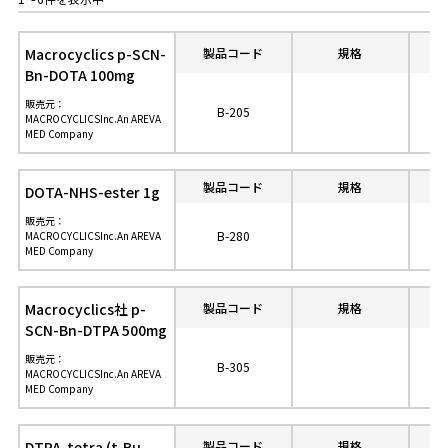
Macrocyclics p-SCN-
製品コード
規格
参
Bn-DOTA 100mg
販売元：
B-205
MACROCYCLICSInc.An AREVA
MED Company
製品コード
規格
参
DOTA-NHS-ester 1g
販売元：
B-280
MACROCYCLICSInc.An AREVA
MED Company
Macrocyclics社 p-
製品コード
規格
参
SCN-Bn-DTPA 500mg
販売元：
B-305
MACROCYCLICSInc.An AREVA
MED Company
DTPA-tetra (t-Bu
製品コード
規格
参